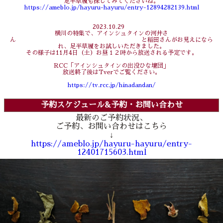
足半草履も探してみてくださいね。
https://ameblo.jp/hayuru-hayuru/entry-12894282139.html
2023.10.29
横川の特集で、アインシュタインの河井さ
ん と稲田さんがお見えになら
れ、足半草履をお試しいただきました。
その様子は11月4日（土）お昼１２時から放送される予定です。
RCC「アインシュタインの出没ひな壇団」
放送終了後はTverでご覧ください。
https://tv.rcc.jp/hinadandan/
予約スケジュール&予約・お問い合わせ
最新のご予約状況、
ご予約、お問い合わせはこちら
↓
https://ameblo.jp/hayuru-hayuru/entry-
12401715603.html